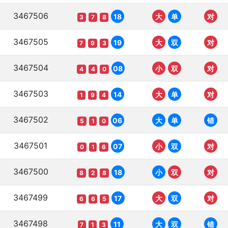
3467506
18
大
单
对
3
7
8
3467505
19
大
双
对
7
9
3
3467504
08
小
双
对
4
4
0
3467503
14
大
单
对
1
9
4
3467502
06
大
单
错
5
1
0
3467501
07
小
双
对
0
1
6
3467500
18
小
双
对
8
2
8
3467499
17
大
双
对
6
6
5
3467498
11
大
双
错
7
1
3