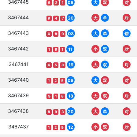
3467445
08
大
双
对
5
2
1
3467444
20
大
单
对
9
4
7
3467443
08
大
单
错
0
8
0
3467442
11
小
双
对
1
9
1
3467441
19
大
双
对
6
5
8
3467440
08
大
双
对
1
2
5
3467439
18
大
双
对
9
1
8
3467438
20
大
单
对
8
9
3
3467437
12
小
双
对
1
2
9