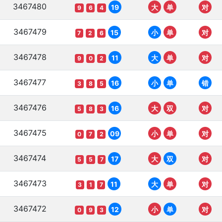
3467480
19
大
单
对
9
6
4
3467479
15
小
单
对
7
2
6
3467478
11
大
单
对
9
0
2
3467477
16
小
单
错
3
8
5
3467476
16
大
双
对
5
8
3
3467475
09
小
单
对
0
7
2
3467474
17
大
双
对
5
5
7
3467473
11
大
单
对
3
1
7
3467472
12
小
单
对
0
9
3