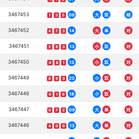
3467453
09
大
双
错
1
3
5
3467452
14
大
单
对
4
7
3
3467451
13
小
双
对
2
8
3
3467450
13
小
双
对
4
8
1
3467449
20
小
双
对
8
9
3
3467448
18
小
双
对
8
1
9
3467447
09
大
单
对
0
7
2
3467446
13
大
单
对
4
0
9