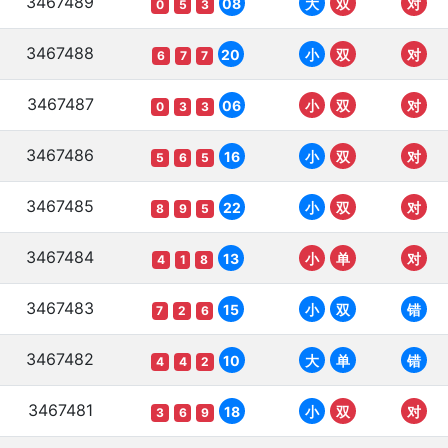
3467489
08
大
双
对
0
5
3
3467488
20
小
双
对
6
7
7
3467487
06
小
双
对
0
3
3
3467486
16
小
双
对
5
6
5
3467485
22
小
双
对
8
9
5
3467484
13
小
单
对
4
1
8
3467483
15
小
双
错
7
2
6
3467482
10
大
单
错
4
4
2
3467481
18
小
双
对
3
6
9