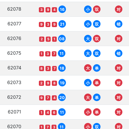
62078
16
小
双
对
3
9
4
62077
21
小
双
错
9
3
9
62076
08
大
双
对
2
5
1
62075
11
大
双
错
1
3
7
62074
18
大
单
对
8
3
7
62073
19
小
单
对
2
9
8
62072
20
大
单
对
9
7
4
62071
11
小
单
对
1
4
6
62070
11
小
双
对
1
7
3