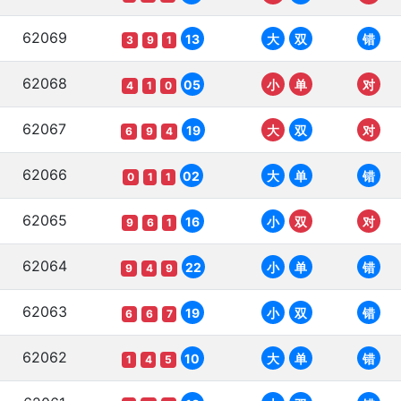
62069
13
大
双
错
3
9
1
62068
05
小
单
对
4
1
0
62067
19
大
双
对
6
9
4
62066
02
大
单
错
0
1
1
62065
16
小
双
对
9
6
1
62064
22
小
单
错
9
4
9
62063
19
小
双
错
6
6
7
62062
10
大
单
错
1
4
5