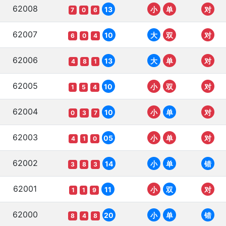
62008
13
小
单
对
7
0
6
62007
10
大
双
对
6
0
4
62006
13
大
单
对
4
8
1
62005
10
小
双
对
1
5
4
62004
10
小
单
对
0
3
7
62003
05
小
单
对
4
1
0
62002
14
小
单
错
3
8
3
62001
11
小
双
对
1
1
9
62000
20
小
单
错
8
4
8