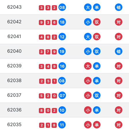
62043
08
大
单
错
3
3
2
62042
18
小
双
对
9
3
6
62041
12
大
双
对
4
6
2
62040
19
小
双
错
3
7
9
62039
16
大
单
对
3
4
9
62038
08
小
单
对
2
5
1
62037
07
小
双
对
5
2
0
62036
10
小
单
对
8
0
2
62035
11
小
单
对
2
1
8